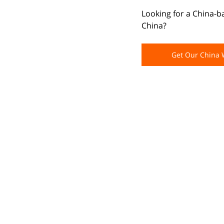
Looking for a China-b
China?
Get Our China