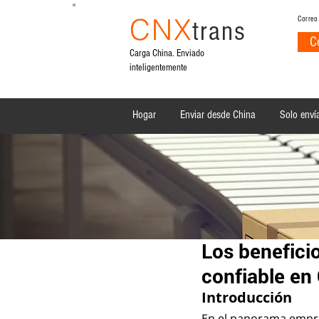
CNX
Correo
trans
C
Carga China. Enviado
inteligentemente
Hogar
Enviar desde China
Solo envía
All Posts
Los benefici
confiable en
Introducción
En el panorama empresa