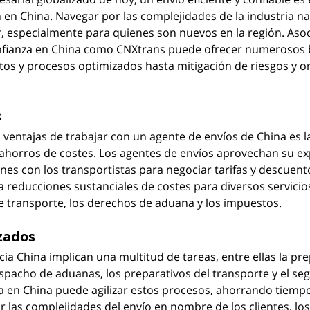
n China. Navegar por las complejidades de la industria na
 especialmente para quienes son nuevos en la región. Asoc
nfianza en China como CNXtrans puede ofrecer numerosos b
os y procesos optimizados hasta mitigación de riesgos y or
s
 ventajas de trabajar con un agente de envíos de China es la
horros de costes. Los agentes de envíos aprovechan su exp
ones con los transportistas para negociar tarifas y descuent
a reducciones sustanciales de costes para diversos servicios
de transporte, los derechos de aduana y los impuestos.
zados
ia China implican una multitud de tareas, entre ellas la pre
pacho de aduanas, los preparativos del transporte y el se
a en China puede agilizar estos procesos, ahorrando tiempo 
r las complejidades del envío en nombre de los clientes, los