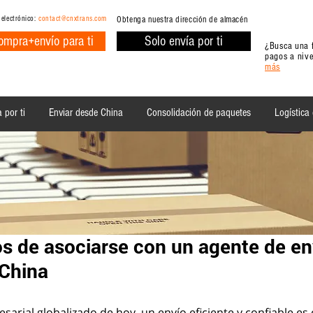
 electrónico:
contact@cnxtrans.com
Obtenga nuestra dirección de almacén
ompra+envío para ti
Solo envía por ti
¿Busca una f
pagos a nive
más
 por ti
Enviar desde China
Consolidación de paquetes
Logística
os de asociarse con un agente de en
 China
rial globalizado de hoy, un envío eficiente y confiable es e