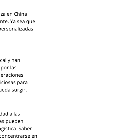
za en China 
nte. Ya sea que 
personalizadas 
al y han 
por las 
peraciones 
iciosas para 
eda surgir.
dad a las 
sas pueden 
gística. Saber 
concentrarse en 