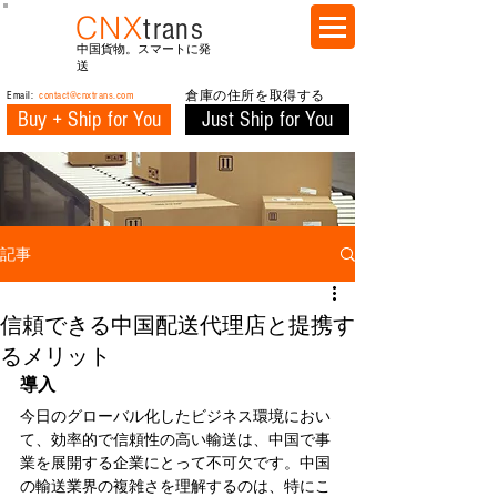
CNX
trans
中国貨物。スマートに発
送
Email:
contact@cnxtrans.com
倉庫の住所を取得する
Buy + Ship for You
Just Ship for You
記事
信頼できる中国配送代理店と提携す
るメリット
導入
今日のグローバル化したビジネス環境におい
て、効率的で信頼性の高い輸送は、中国で事
業を展開する企業にとって不可欠です。中国
の輸送業界の複雑さを理解するのは、特にこ