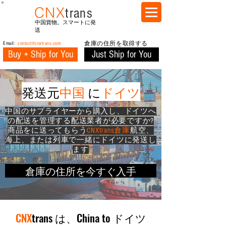
CNX
trans
中国貨物。スマートに発
送
Email:
contact@cnxtrans.com
倉庫の住所を取得する
Buy + Ship for You
Just Ship for You
発送元
中国
に
ドイツ
中国のサプライヤーから購入し、ドイツへ
の配送を管理する配送業者が必要ですか?
商品をに送ってもらう
CNXtrans倉庫
航空、
海上、または列車で一緒にドイツに発送し
ます
倉庫の住所を今すぐ入手
CNX
trans は、China to ドイツ