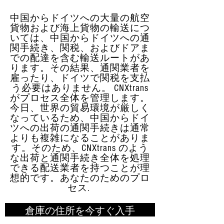
中国からドイツへの大量の航空
貨物および海上貨物の輸送につ
いては、中国からドイツへの通
関手続き、関税、およびドアま
での配達を含む輸送ルートがあ
ります。その結果、通関業者を
雇ったり、ドイツで関税を支払
う必要はありません。 CNXtrans
がプロセス全体を管理します。
今日、世界の貿易環境が厳しく
なっているため、中国からドイ
ツへの出荷の通関手続きは通常
よりも複雑になることがありま
す。そのため、CNXtrans のよう
な出荷と通関手続き全体を処理
できる配送業者を持つことが理
想的です。あなたのためのプロ
セス.
倉庫の住所を今すぐ入手