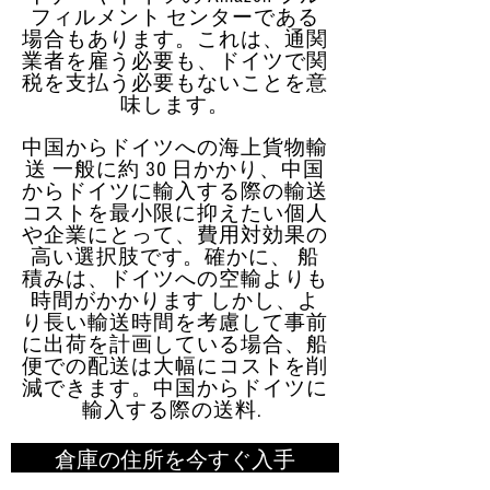
フィルメント センターである
場合もあります。これは、通関
業者を雇う必要も、ドイツで関
税を支払う必要もないことを意
味します。
中国からドイツへの海上貨物輸
送 一般に約 30 日かかり、中国
からドイツに輸入する際の輸送
コストを最小限に抑えたい個人
や企業にとって、費用対効果の
高い選択肢です。確かに、 船
積みは、ドイツへの空輸よりも
時間がかかります しかし、よ
り長い輸送時間を考慮して事前
に出荷を計画している場合、船
便での配送は大幅にコストを削
減できます。中国からドイツに
輸入する際の送料.
倉庫の住所を今すぐ入手