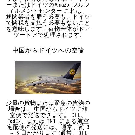
ーまたはドイツのAmazonフルフ
ィルメントセンター.これは、
通関業者を雇う必要も、ドイツ
で関税を支払う必要もないこと
を意味します。荷物全体がドア
ツードアで処理されます.
中国からドイツへの空輸
少量の貨物または緊急の貨物の
場合は、 中国からドイツに航
空便で発送できます。 DHL、
FedEx、または TNT による航空
宅配便の発送には、通常、約 3
～ 5 日かかります (通常、DHL