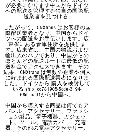
が必要になります
中国からドイツ
への配送を管理する独自の国際配
送業者を見つける.
したがって、CNXtrans はお客様の国
際配送業者となり、中国からドイ
ツへの配送をお手伝いします。広
東省にある倉庫住所を提供しま
す。広東省は、中国の物流および
輸出入のハブであり、中国からの
ほとんどの配送ルートに最低の配
送料金でアクセスできます。その
結果、CNXtrans は無数の企業や個人
に好まれる国際配送業者になりま
した。
ドイツから 購入を検討して
いる ship_cc781905-5cde-3194-
68d_bad1から中国へ。
中国から購入する商品は何でも
ア
パレル、アクセサリー、ファッシ
ョン製品、電子機器、ガジェッ
ト、ツール、電話カバー、充電
器、その他の電話アクセサリー、