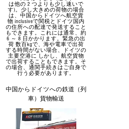
は他の 2 つよりも少し速いで
す)。少し大きめの荷物の場合
は、中国からドイツへ航空貨
物 inclusiveで関税とドイツ国内
の住所への配達で発送すること
もできます。これには通常、約
6 ～ 8 日かかります。緊急の出
荷 数百kgで、海や電車で出荷
する時間がない場合、ドイツの
主要空港に しかし、航空貨物
で出荷することもできます。そ
の場合、通関手続きはご自身で
行う必要があります。
中国からドイツへの鉄道（列
車）貨物輸送