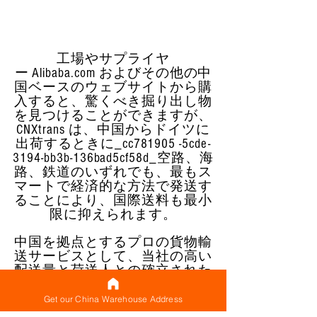
工場やサプライヤ
ー Alibaba.com およびその他の中
国ベースのウェブサイトから購
入すると、驚くべき掘り出し物
を見つけることができますが、
CNXtrans は、中国からドイツに
出荷するときに_cc781905 -5cde-
3194-bb3b-136bad5cf58d_空路、海
路、鉄道のいずれでも、最もス
マートで経済的な方法で発送す
ることにより、国際送料も最小
限に抑えられます。
中国を拠点とするプロの貨物輸
送サービスとして、当社の高い
配送量と荷送人との確立された
関係により、中国からドイツへ
の配送にこのような優遇配送料
Get our China Warehouse Address
金を提供できます。重量、寸