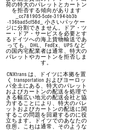
荷の特大のパレットとカートン
を拒否する傾向があります
_cc781905-5cde-3194-bb3b
-136bad5cf58d_ 小さいパッケー
ジに分割できません。ドア・ツ
ー・ドア・サービスを必要とす
るドイツへの海上貨物輸送であ
っても、DHL、FedEx、UPS など
の国内宅配業者は通常、特大の
パレットやカートンを拒否しま
す。
CNXtrans は、ドイツに本拠を置
く transportation およびヨーロッ
パ全土にある、特大のパレット
およびカートンの配送を処理で
きる幅広い地元の配送会社と協
力することにより、特大のパレ
ットおよびカートンの配送に関
するこの問題を回避するのに役
立ちます。ドイツでのあなたの
住所。これは通常、そのような