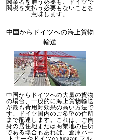
関業者を雇う必要も、ドイツで
関税を支払う必要もないことを
意味します。
中国からドイツへの海上貨物
輸送
中国からドイツへの大量の貨物
の場合、一般的に海上貨物輸送
が最も費用対効果の高い方法で
す。ドイツ国内のご希望の住所
まで配達します。これは、ご自
身の居住地または商業地の住所
である場合もあれば、倉庫パー
トナーやドイツの Amazon フル