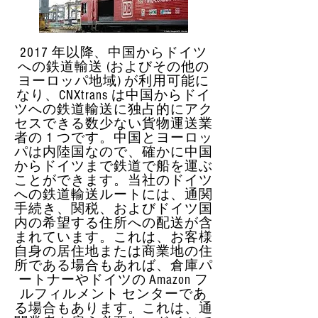
2017 年以降、中国からドイツ
への鉄道輸送 (およびその他の
ヨーロッパ地域) が利用可能に
なり、CNXtrans は中国からドイ
ツへの鉄道輸送に独占的にアク
セスできる数少ない貨物運送業
者の 1 つです。中国とヨーロッ
パは内陸国なので、確かに中国
からドイツまで鉄道で船を運ぶ
ことができます。当社のドイツ
への鉄道輸送ルートには、通関
手続き、関税、およびドイツ国
内の希望する住所への配送が含
まれています。これは、お客様
自身の居住地または商業地の住
所である場合もあれば、倉庫パ
ートナーやドイツの Amazon フ
ルフィルメント センターであ
る場合もあります。これは、通