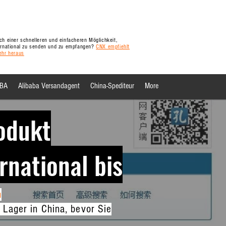
h einer schnelleren und einfacheren Möglichkeit,
ernational zu senden und zu empfangen?
CNX empfiehlt
ehr heraus
FBA
Alibaba Versandagent
China-Spediteur
More
rodukt
rnational bis
m
Lager in China, bevor Sie