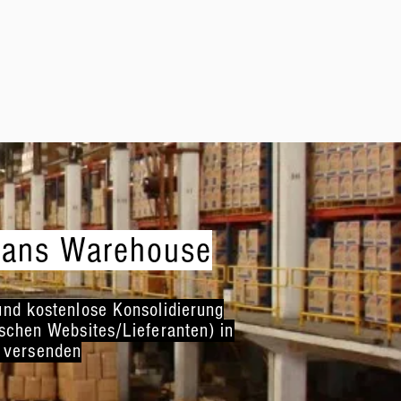
trans Warehouse
und kostenlose Konsolidierung
schen Websites/Lieferanten) in
r versenden