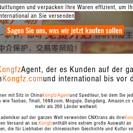
Quittungen und verpacken Ihre Waren effizient, um I
international an Sie versenden
Sagen Sie uns, was wir jetzt kaufen sollen
Kongfz
Agent, der es Kunden auf der ga
n
Kongfz.com
und international bis vor
en mit Sitz in China
Kongfz-Agent
und Spediteur, bei dem Sie je
es wie Taobao, Tmall, 1688.com, Mogujie, Dangdang, Amazon.cn
mehr als 200 Länder weltweit.
Akademiker auf der ganzen Welt verwenden CNXtrans als ihre
Kon
len Versand an sie.
Kongfz
enthält eine extrem große Auswahl an 
ten, die für Liebhaber der chinesischen Geschichte und Kultur v