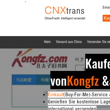
CNX
Emai
trans
Kau
China-Fracht. Intelligent versendet
Heim
Versand aus China
Versenden Sie ei
Kaufe
von
Kongfz
&
Einkauf
(Buy-For-Me)-Service
Genießen Sie kostenlose Lage
international versenden