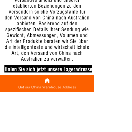
Versandvolumens und unserer
etablierten Beziehungen zu den
Versendern solche Vorzugstarife für
den Versand von China nach Australien
anbieten. Basierend auf den
spezifischen Details Ihrer Sendung wie
Gewicht, Abmessungen, Volumen und
Art der Produkte beraten wir Sie über
die intelligenteste und wirtschaftlichste
Art, den Versand von China nach
Australien zu verwalten.
Holen Sie sich jetzt unsere Lageradresse
Get our China Warehouse Address
Das Lager von CNXtrans China liegt
strategisch günstig im Produktions-
und Logistikzentrum Chinas in
Shenzhen, Guangdong (in der Nähe
von Hongkong).