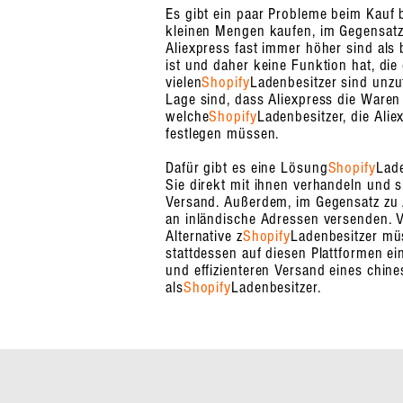
Es gibt ein paar Probleme beim Kauf be
kleinen Mengen kaufen, im Gegensatz 
Aliexpress fast immer höher sind als 
ist und daher keine Funktion hat, die
vielen
Shopify
Ladenbesitzer sind unzu
Lage sind, dass Aliexpress die Waren
welche
Shopify
Ladenbesitzer, die Ali
festlegen müssen.
Dafür gibt es eine Lösung
Shopify
Lade
Sie direkt mit ihnen verhandeln und 
Versand. Außerdem, im Gegensatz zu 
an inländische Adressen versenden. V
Alternative z
Shopify
Ladenbesitzer müs
stattdessen auf diesen Plattformen e
und effizienteren Versand eines chin
als
Shopify
Ladenbesitzer.