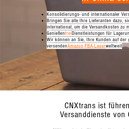
Konsolidierungs- und internationaler Ve
Bringen Sie alle Ihre Lieferanten dazu, 
international, um die Versandkosten zu 
Genießen
frei
Dienstleistungen für Lager
Wir können an Sie, Ihre Kunden auf der 
versenden
Amazon FBA-Lager
weltweit
CNXtrans ist führe
Versanddienste von 