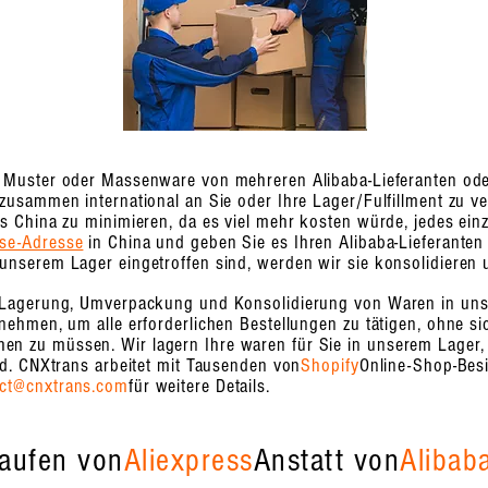
r Muster oder Massenware von mehreren Alibaba-Lieferanten ode
zusammen international an Sie oder Ihre Lager/Fulfillment zu ve
us China zu minimieren, da es viel mehr kosten würde, jedes ein
use-Adresse
in China und geben Sie es Ihren Alibaba-Lieferanten 
unserem Lager eingetroffen sind, werden wir sie konsolidieren u
, Lagerung, Umverpackung und Konsolidierung von Waren in un
nehmen, um alle erforderlichen Bestellungen zu tätigen, ohne s
 zu müssen. Wir lagern Ihre waren für Sie in unserem Lager, bis
nd. CNXtrans arbeitet mit Tausenden von
Shopify
Online-Shop-Besi
act@cnxtrans.com
für weitere Details.
aufen von
Aliexpress
Anstatt von
Alibab