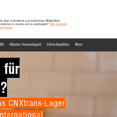
h einer schnelleren und einfacheren Möglichkeit,
ernational zu senden und zu empfangen?
CNX empfiehlt
ehr heraus
FBA
Alibaba Versandagent
China-Spediteur
More
 für
p?
das CNXtrans-Lager
nternational