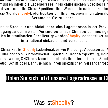
 müssen ihnen die Lageradresse Ihres chinesischen Spediteurs m
d versendet Ihr China-Spediteur Ihre Waren international zu Ih
sie Sie als
Shopify
Ladenbesitzer um Ihren eigenen internationale
Versand an Sie zu finden.
onaler Spediteur und bietet Ihnen eine Lageradresse in der Pro
Zugang zu den meisten Versandrouten aus China zu den niedrigs
ten internationalen Spediteur geworden
Shopify
Ladenbesitzer a
international einkaufen und versenden.
 China kaufen
Shopify
Ladenbesitzer wie Kleidung, Accessoires, 
 und anderes Telefonzubehör, Spielzeug, Roboterspielzeug, Hei
so weiter, CNXtrans kann handeln als Ihr internationaler Sped
zeug, Schiff oder Bahn, je nach Ihren spezifischen Versandanfor
Holen Sie sich jetzt unsere Lageradresse in C
Was ist
Shopify
?