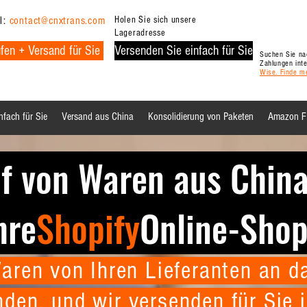
l:
contact@cnxtrans.com
Holen Sie sich unsere
Lageradresse
fen + Versand für Sie
Versenden Sie einfach für Sie
Suchen Sie nac
Zahlungen int
Wise. Finde m
nfach für Sie
Versand aus China
Konsolidierung von Paketen
Amazon 
f von Waren aus China
hre
Shopify
Online-Sho
aren von Ihren Lieferanten an 
nden, und wir versenden für Sie i