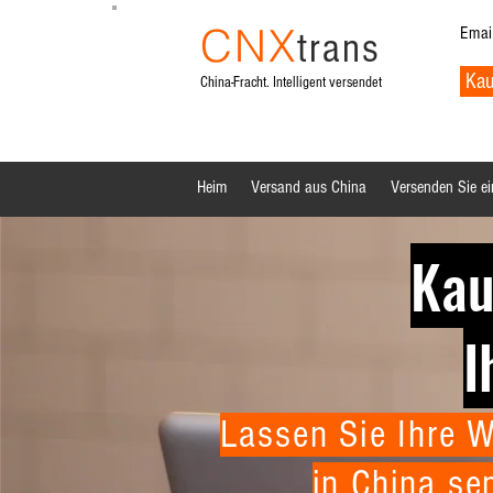
CNX
Emai
trans
Kau
China-Fracht. Intelligent versendet
Heim
Versand aus China
Versenden Sie ei
Kau
I
Lassen Sie Ihre W
in China se