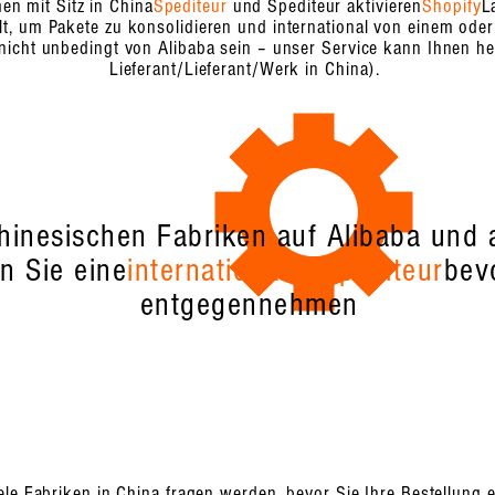
en mit Sitz in China
Spediteur
und Spediteur aktivieren
Shopify
L
, um Pakete zu konsolidieren und international von einem oder
nicht unbedingt von Alibaba sein – unser Service kann Ihnen hel
Lieferant/Lieferant/Werk in China).
chinesischen Fabriken auf Alibaba und
n Sie eine
internationaler Spediteur
bev
entgegennehmen
iele Fabriken in China fragen werden, bevor Sie Ihre Bestellung