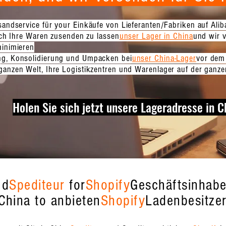
rsandservice für your
Einkäufe von Lieferanten/Fabriken auf Ali
sich Ihre Waren zusenden zu lassen
unser Lager in China
und wir 
minimieren
ung, Konsolidierung und Umpacken bei
unser China-Lager
vor dem 
ganzen Welt, Ihre Logistikzentren und Warenlager auf der ganz
Holen Sie sich jetzt unsere Lageradresse in C
nd
Spediteur
for
Shopify
Geschäftsinhaber
China to anbieten
Shopify
Ladenbesitzer