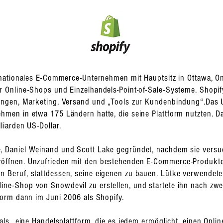
inationales E-Commerce-Unternehmen mit Hauptsitz in Ottawa, On
r Online-Shops und Einzelhandels-Point-of-Sale-Systeme. Shopify
ungen, Marketing, Versand und „Tools zur Kundenbindung“.
Das 
hmen in etwa 175 Ländern hatte, die seine Plattform nutzten.
liarden US-Dollar.
 Daniel Weinand und Scott Lake gegründet, nachdem sie versuch
öffnen. Unzufrieden mit den bestehenden E-Commerce-Produkte
n Beruf, stattdessen, seine eigenen zu bauen. Lütke verwend
ne-Shop von Snowdevil zu erstellen, und startete ihn nach zwe
form dann im Juni 2006 als Shopify.
als „eine Handelsplattform, die es jedem ermöglicht, einen Onli