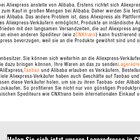
i Aliexpress anstelle von Alibaba. Erstens richtet sich Aliexpre
zum Kauf in großen Mengen bei Alibaba. Daher werden Sie fests
bei Alibaba. Das andere Problem ist, dass Aliexpress als Plattfor
 es Aliexpress-Verkäufern ermöglicht, Produkte an inländische A
frieden mit den langsamen Versandzeiten, die auf Aliexpress ang
 an einen anderen Spediteur (wie z
CNXtrans
) kann frustrierend 
express bevorzugen, weil sie an die Produkte gewöhnt sind und 
nbesitzer. Sie können sich weiterhin an die Aliexpress-Verkäufe
sie dazu bringen können, Ihre Waren an das zu senden
Lageradre
AliExpress,
Taobao
und Alibaba erlauben es Verkäufern, Bestell
iele Aliexpress-Verkäufer haben auch Geschäfte auf Taobao und 
sen diese Verkäufer holen, um sie zu ihren Taobao- oder Alibab
inzukaufen. So profitieren Sie nicht nur von günstigen Produktp
esischen Spediteurs wie CNXtrans beim internationalen Einkauf 
Holen Sie sich jetzt unsere Lageradresse in C