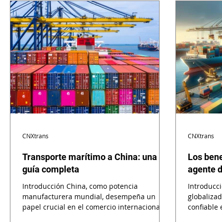
respuesta cor
CNXtrans
CNXtrans
Transporte marítimo a China: una
Los bene
guía completa
agente d
Introducción China, como potencia
Introducc
manufacturera mundial, desempeña un
globalizad
papel crucial en el comercio internacional.
confiable
El transporte marítimo...
operan en.