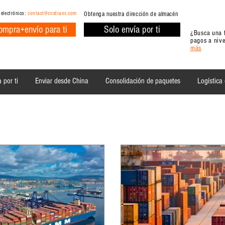
 electrónico:
contact@cnxtrans.com
Obtenga nuestra dirección de almacén
ompra+envío para ti
Solo envía por ti
¿Busca una f
pagos a nive
más
 por ti
Enviar desde China
Consolidación de paquetes
Logística