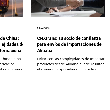
CNXtrans
 de China:
CNXtrans: su socio de confianza
lejidades del
para envíos de importaciones de
nternacional
Alibaba
 China China,
Lidiar con las complejidades de importar
ricación,
productos desde Alibaba puede resultar
l en el comercio
abrumador, especialmente para las
empresas que recién...