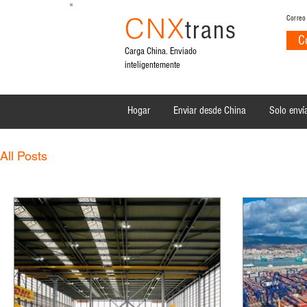
CNX
Correo
trans
C
Carga China. Enviado
inteligentemente
Hogar
Enviar desde China
Solo envía
All Posts