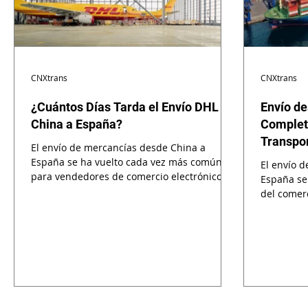
CNXtrans
CNXtrans
¿Cuántos Días Tarda el Envío DHL de
Envío de
China a España?
Complet
Transpor
El envío de mercancías desde China a
España se ha vuelto cada vez más común
El envío 
para vendedores de comercio electrónico,
España se 
importadores, empresas de Amazon FBA,
del comerc
mayoristas y compradores particulares.
servicios..
Entre todas las empresas de mensajería
internacional, DHL es una de las opciones
más rápidas y fiables para envíos
internacionales urgentes. Pero una de las
preguntas más frecuentes que hacen los
importadores es: ¿Cuánto tarda realmente
DHL en enviar de China a España? La