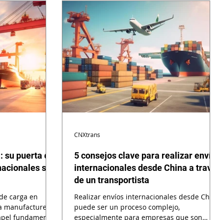
CNXtrans
: su puerta de
5 consejos clave para realizar envío
nacionales sin
internacionales desde China a travé
de un transportista
de carga en
Realizar envíos internacionales desde China
a manufacturera
puede ser un proceso complejo,
pel fundamental
especialmente para empresas que son