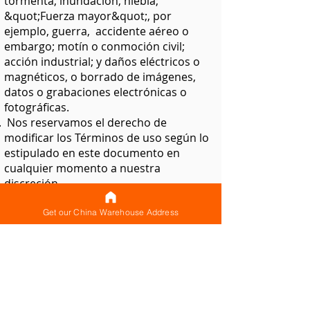
tormenta, inundación, niebla;
&quot;Fuerza mayor&quot;, por
ejemplo, guerra, accidente aéreo o
embargo; motín o conmoción civil;
acción industrial; y daños eléctricos o
magnéticos, o borrado de imágenes,
datos o grabaciones electrónicas o
fotográficas.
Nos reservamos el derecho de
modificar los Términos de uso según lo
estipulado en este documento en
cualquier momento a nuestra
discreción.
Obtenga nuestra dirección de almacén ahora
Get our China Warehouse Address
SIGUE A CNXTRANS: