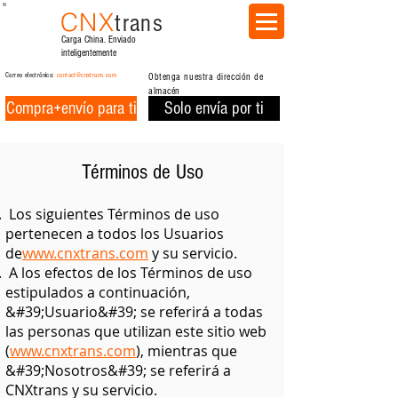
CNX
trans
Carga China. Enviado
inteligentemente
Correo electrónico:
contact@cnxtrans.com
Obtenga nuestra dirección de
almacén
Compra+envío para ti
Solo envía por ti
Términos de Uso
Los siguientes Términos de uso
pertenecen a todos los Usuarios
de
www.cnxtrans.com
y su servicio.
A los efectos de los Términos de uso
estipulados a continuación,
&#39;Usuario&#39; se referirá a todas
las personas que utilizan este sitio web
(
www.cnxtrans.com
), mientras que
&#39;Nosotros&#39; se referirá a
CNXtrans y su servicio.