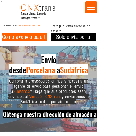
CNX
trans
Carga China. Enviado
inteligentemente
Correo electrónico:
contact@cnxtrans.com
Obtenga nuestra dirección de
almacén
Compra+envío para ti
Solo envía por ti
Envío
desde
Porcelana
a
Sudáfrica
Comprar a proveedores chinos y necesita un
agente de envío para gestionar el envío
a
Sudáfrica
? Haga que sus productos sean
enviados al
Almacén CNXtrans
y enviaremos a
Sudáfrica juntos por aire o mar
Obtenga nuestra dirección de almacén ahora