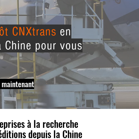
ôt CNXtrans
en
a Chine pour vous
 maintenant
eprises à la recherche
ditions depuis la Chine