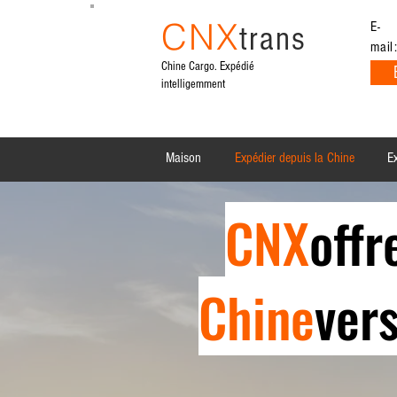
CNX
E-
trans
mail
Chine Cargo. Expédié
intelligemment
Maison
Expédier depuis la Chine
Ex
CNX
offr
Chine
ver