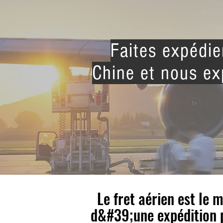
Faites expédi
Chine et nous ex
Le fret aérien est le
d&#39;une expédition p