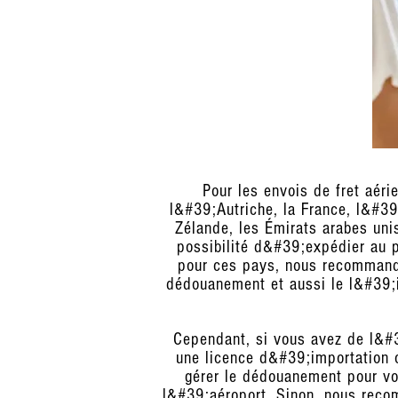
Pour les envois de fret aér
l&#39;Autriche, la France, l&#39;
Zélande, les Émirats arabes uni
possibilité d&#39;expédier au p
pour ces pays, nous recommando
dédouanement et aussi le l&#39;i
Cependant, si vous avez de l&#3
une licence d&#39;importation o
gérer le dédouanement pour vo
l&#39;aéroport. Sinon, nous reco