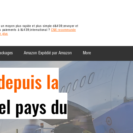
 un moyen plus rapide et plus simple d&#39;envoyer et
s paiements à l&#39;international ?
CNX recommande
r plus
packages
Amazon Expédié par Amazon
More
depuis la
el pays du