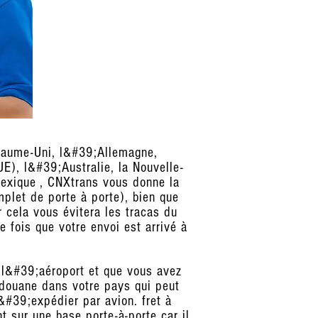
oyaume-Uni, l&#39;Allemagne,
UE), l&#39;Australie, la Nouvelle-
 Mexique , CNXtrans vous donne la
plet de porte à porte), bien que
cela vous évitera les tracas du
 fois que votre envoi est arrivé à
 l&#39;aéroport et que vous avez
 douane dans votre pays qui peut
#39;expédier par avion. fret à
 sur une base porte-à-porte car il