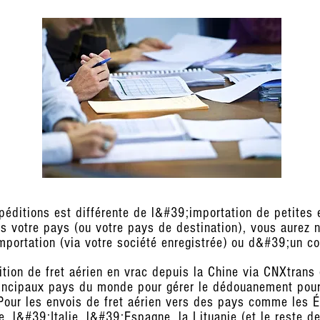
éditions est différente de l&#39;importation de petites 
 votre pays (ou votre pays de destination), vous aurez
portation (via votre société enregistrée) ou d&#39;un co
on de fret aérien en vrac depuis la Chine via CNXtrans 
rincipaux pays du monde pour gérer le dédouanement pou
our les envois de fret aérien vers des pays comme les É
, l&#39;Italie, l&#39;Espagne, la Lituanie (et le reste d