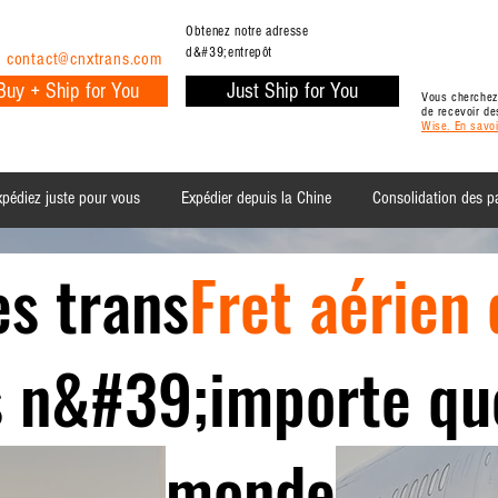
Obtenez notre adresse
d&#39;entrepôt
:
contact@cnxtrans.com
Buy + Ship for You
Just Ship for You
Vous cherchez
de recevoir de
Wise. En savoi
pédiez juste pour vous
Expédier depuis la Chine
Consolidation des 
es trans
Fret aérien 
s n&#39;importe qu
monde