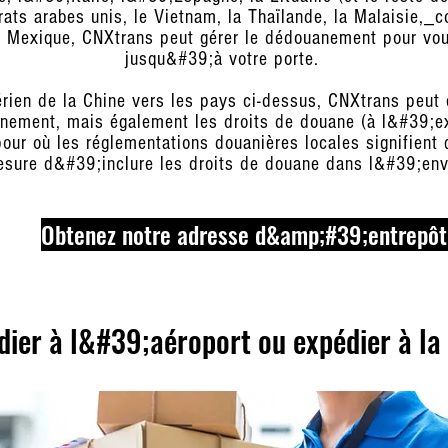
rats arabes unis, le Vietnam, la Thaïlande, la Malaisie,
exique, CNXtrans peut gérer le dédouanement pour vous
jusqu&#39;à votre porte.
érien de la Chine vers les pays ci-dessus, CNXtrans peut
ement, mais également les droits de douane (à l&#39;ex
our où les réglementations douanières locales signifient 
sure d&#39;inclure les droits de douane dans l&#39;env
Obtenez notre adresse d&amp;#39;entrepôt
dier à l&#39;aéroport ou expédier à la