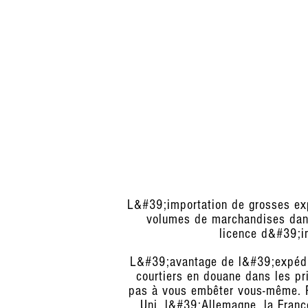
L&#39;importation de grosses exp
volumes de marchandises dans
licence d&#39;im
L&#39;avantage de l&#39;expéditi
courtiers en douane dans les p
pas à vous embêter vous-même. P
Uni, l&#39;Allemagne, la France