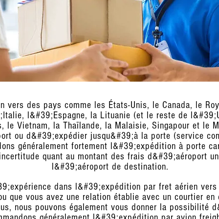
ien vers des pays comme les États-Unis, le Canada, le R
Italie, l&#39;Espagne, la Lituanie (et le reste de l&#39;
s, le Vietnam, la Thaïlande, la Malaisie, Singapour et le
ort ou d&#39;expédier jusqu&#39;à la porte (service com
ns généralement fortement l&#39;expédition à porte car 
ncertitude quant au montant des frais d&#39;aéroport une
l&#39;aéroport de destination.
9;expérience dans l&#39;expédition par fret aérien vers
u que vous avez une relation établie avec un courtier en
us, nous pouvons également vous donner la possibilité d&
mmandons généralement l&#39;expédition par avion freight