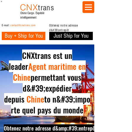
CNX
trans
Chine Cargo. Expédié
intelligemment
E-mail:
contact@cnxtrans.com
Obtenez notre adresse
d&#39;entrepôt
Buy + Ship for You
Just Ship for You
CNXtrans est un
leader
Agent maritime en
Chine
permettant vous
d&#39;expédier
depuis
Chine
to n&#39;impo
rte quel pays du monde
Obtenez notre adresse d&amp;#39;entrepôt maintenant