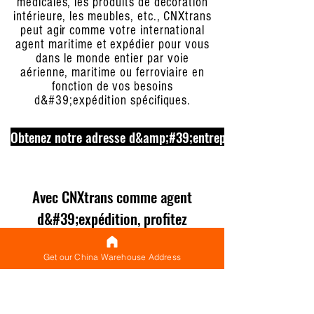
médicales, les produits de décoration
intérieure, les meubles, etc., CNXtrans
peut agir comme votre international
agent maritime et expédier pour vous
dans le monde entier par voie
aérienne, maritime ou ferroviaire en
fonction de vos besoins
d&#39;expédition spécifiques.
Obtenez notre adresse d&amp;#39;entrepôt maintenant
Avec CNXtrans comme agent
d&#39;expédition, profitez
d&#39;une foule des meilleures
offres sur l&#39;expédition
Get our China Warehouse Address
aérienne, maritime et ferroviaire
lors de l&#39;expédition