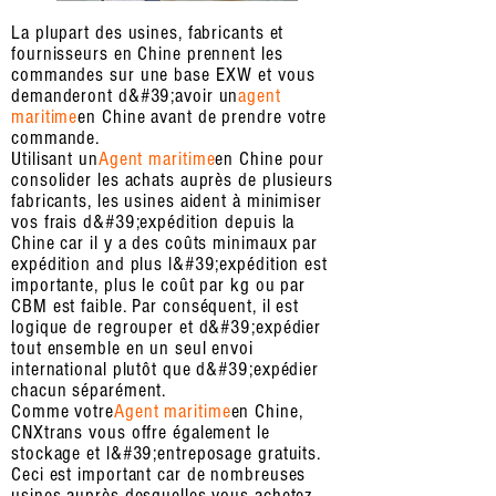
La plupart des usines, fabricants et
fournisseurs en Chine prennent les
commandes sur une base EXW et vous
demanderont d&#39;avoir un
agent
maritime
en Chine avant de prendre votre
commande.
Utilisant un
Agent maritime
en Chine pour
consolider les achats auprès de plusieurs
fabricants, les usines aident à minimiser
vos frais d&#39;expédition depuis la
Chine car il y a des coûts minimaux par
expédition and plus l&#39;expédition est
importante, plus le coût par kg ou par
CBM est faible. Par conséquent, il est
logique de regrouper et d&#39;expédier
tout ensemble en un seul envoi
international plutôt que d&#39;expédier
chacun séparément.
Comme votre
Agent maritime
en Chine,
CNXtrans vous offre également le
stockage et l&#39;entreposage gratuits.
Ceci est important car de nombreuses
usines auprès desquelles vous achetez