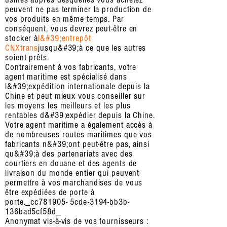
peuvent ne pas terminer la production de
vos produits en même temps. Par
conséquent, vous devrez peut-être en
stocker à
l&#39;entrepôt
CNXtrans
jusqu&#39;à ce que les autres
soient prêts.
Contrairement à vos fabricants, votre
agent maritime est spécialisé dans
l&#39;expédition internationale depuis la
Chine et peut mieux vous conseiller sur
les moyens les meilleurs et les plus
rentables d&#39;expédier depuis la Chine.
Votre agent maritime a également accès à
de nombreuses routes maritimes que vos
fabricants n&#39;ont peut-être pas, ainsi
qu&#39;à des partenariats avec des
courtiers en douane et des agents de
livraison du monde entier qui peuvent
permettre à vos marchandises de vous
être expédiées de porte à
porte._cc781905- 5cde-3194-bb3b-
136bad5cf58d_
Anonymat vis-à-vis de vos fournisseurs :