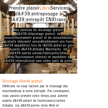
Prendre plaisir
Libre
Services
d&#39;entreposage à
l&#39;entrepôt CNXtrans
Nos services de stockage gratuit,
d&#39;étiquetage gratuit, de
reconditionnement gratuit et de consolidation
gratuite réduisent considérablement vos frais
d&#39;expédition lors de l&#39;achat en gros
auprès d&#39;Alibaba Merchants (et
d&#39;autres usines/fabricants/sites
Web/fournisseurs chinois) et expédient à
l&#39;international vers votre seuil de porte
Stockage illimité gratuit
CNXtrans ne vous facture pas le stockage des
marchandises à notre entrepôt. Par conséquent,
vous pouvez prendre votre temps pour acheter
auprès d&#39;autant de fournisseurs/usines
Alibaba (ou d&#39;autres sites Web et