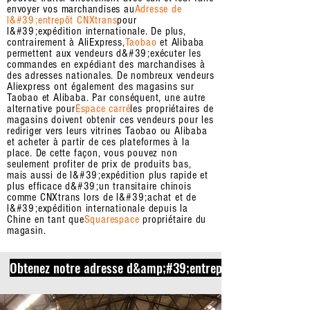
envoyer vos marchandises au
Adresse de
l&#39;entrepôt CNXtrans
pour
l&#39;expédition internationale. De plus,
contrairement à AliExpress,
Taobao
et Alibaba
permettent aux vendeurs d&#39;exécuter les
commandes en expédiant des marchandises à
des adresses nationales. De nombreux vendeurs
Aliexpress ont également des magasins sur
Taobao et Alibaba. Par conséquent, une autre
alternative pour
Espace carré
les propriétaires de
magasins doivent obtenir ces vendeurs pour les
rediriger vers leurs vitrines Taobao ou Alibaba
et acheter à partir de ces plateformes à la
place. De cette façon, vous pouvez non
seulement profiter de prix de produits bas,
mais aussi de l&#39;expédition plus rapide et
plus efficace d&#39;un transitaire chinois
comme CNXtrans lors de l&#39;achat et de
l&#39;expédition internationale depuis la
Chine en tant que
Squarespace
propriétaire du
magasin.
Obtenez notre adresse d&amp;#39;entrepôt en Chine main