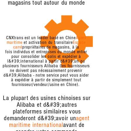
magasins tout autour du monde
CNXtrans est un leader basé en Chine
Agent
maritime
et activation du transitaire
Espace
carré
propriétaires de magasins, à la
fois individus et entreprises du monde entier
pour consolider les colis et expédier à
l&#39;international à partir d&#39;un ou
plusieurs fournisseurs Alibaba (les fournisseurs
ne doivent pas nécessairement provenir
d&#39;Alibaba - notre service peut vous aider
à expédier à partir de simplement tout
fournisseur/vendeur/usine en Chine).
La plupart des usines chinoises sur
Alibaba et d&#39;autres
plateformes similaires vous
demanderont d&#39;avoir un
agent
maritime international
avant de