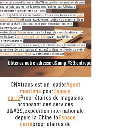
ervice de consolidation et d&#39;expédition internationale pour
otre
achats auprès de fournisseurs/usines sur Alibaba et
&#39;autres plateformes en Chine
aites expédier vos marchandises à tous vos fournisseurs
notre
ntrepôt en Chine
et nous expédierons toutes vos marchandises
nsemble à l&#39;international pour minimiser les frais
&#39;expédition
rendre plaisir
libre
services de stockage, de consolidation et de
éemballage à
notre entrepôt en Chine
avant expédition à
&#39;international
ous pouvons expédier à vous, vos clients dans le monde entier,
os centres de distribution et entrepôts dans le monde ou même
Entrepôts Amazon FBA
à l&#39;échelle mondiale
Obtenez notre adresse d&amp;#39;entrepôt en Chine mainten
CNXtrans est un leader
Agent
maritime
pour
Espace
carré
Propriétaires de magasins
proposant des services
d&#39;expédition internationale
depuis la Chine to
Espace
carré
propriétaires de