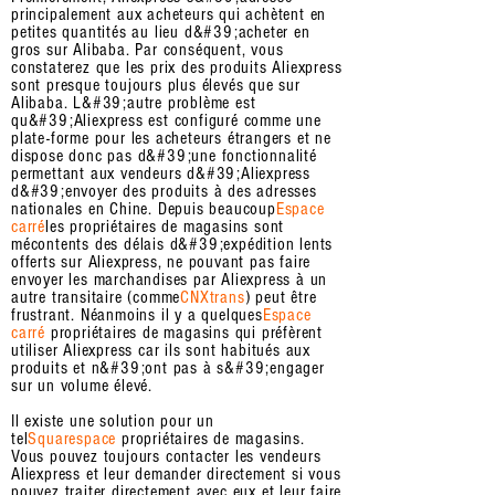
principalement aux acheteurs qui achètent en
petites quantités au lieu d&#39;acheter en
gros sur Alibaba. Par conséquent, vous
constaterez que les prix des produits Aliexpress
sont presque toujours plus élevés que sur
Alibaba. L&#39;autre problème est
qu&#39;Aliexpress est configuré comme une
plate-forme pour les acheteurs étrangers et ne
dispose donc pas d&#39;une fonctionnalité
permettant aux vendeurs d&#39;Aliexpress
d&#39;envoyer des produits à des adresses
nationales en Chine. Depuis beaucoup
Espace
carré
les propriétaires de magasins sont
mécontents des délais d&#39;expédition lents
offerts sur Aliexpress, ne pouvant pas faire
envoyer les marchandises par Aliexpress à un
autre transitaire (comme
CNXtrans
) peut être
frustrant. Néanmoins il y a quelques
Espace
carré
propriétaires de magasins qui préfèrent
utiliser Aliexpress car ils sont habitués aux
produits et n&#39;ont pas à s&#39;engager
sur un volume élevé.
Il existe une solution pour un
tel
Squarespace
propriétaires de magasins.
Vous pouvez toujours contacter les vendeurs
Aliexpress et leur demander directement si vous
pouvez traiter directement avec eux et leur faire