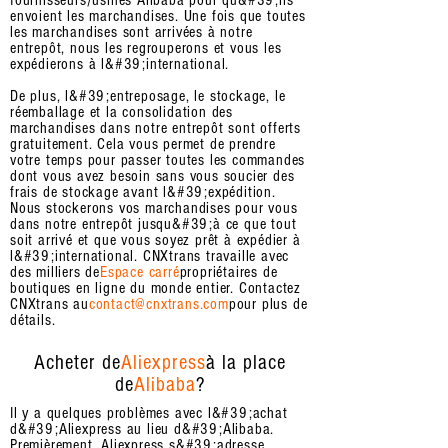
fournisseurs/usines Alibaba pour qu&#39;ils
envoient les marchandises. Une fois que toutes
les marchandises sont arrivées à notre
entrepôt, nous les regrouperons et vous les
expédierons à l&#39;international.
De plus, l&#39;entreposage, le stockage, le
réemballage et la consolidation des
marchandises dans notre entrepôt sont offerts
gratuitement. Cela vous permet de prendre
votre temps pour passer toutes les commandes
dont vous avez besoin sans vous soucier des
frais de stockage avant l&#39;expédition.
Nous stockerons vos marchandises pour vous
dans notre entrepôt jusqu&#39;à ce que tout
soit arrivé et que vous soyez prêt à expédier à
l&#39;international. CNXtrans travaille avec
des milliers de
Espace carré
propriétaires de
boutiques en ligne du monde entier. Contactez
CNXtrans au
contact@cnxtrans.com
pour plus de
détails.
Acheter de
Aliexpress
à la place
de
Alibaba
?
Il y a quelques problèmes avec l&#39;achat
d&#39;Aliexpress au lieu d&#39;Alibaba.
Premièrement, Aliexpress s&#39;adresse