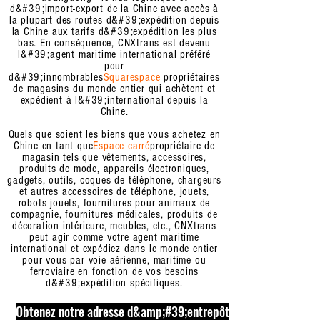
d&#39;import-export de la Chine avec accès à
la plupart des routes d&#39;expédition depuis
la Chine aux tarifs d&#39;expédition les plus
bas. En conséquence, CNXtrans est devenu
l&#39;agent maritime international préféré
pour
d&#39;innombrables
Squarespace
propriétaires
de magasins du monde entier qui achètent et
expédient à l&#39;international depuis la
Chine.
Quels que soient les biens que vous achetez en
Chine en tant que
Espace carré
propriétaire de
magasin tels que vêtements, accessoires,
produits de mode, appareils électroniques,
gadgets, outils, coques de téléphone, chargeurs
et autres accessoires de téléphone, jouets,
robots jouets, fournitures pour animaux de
compagnie, fournitures médicales, produits de
décoration intérieure, meubles, etc., CNXtrans
peut agir comme votre agent maritime
international et expédiez dans le monde entier
pour vous par voie aérienne, maritime ou
ferroviaire en fonction de vos besoins
d&#39;expédition spécifiques.
Obtenez notre adresse d&amp;#39;entrepôt en Chine mainten