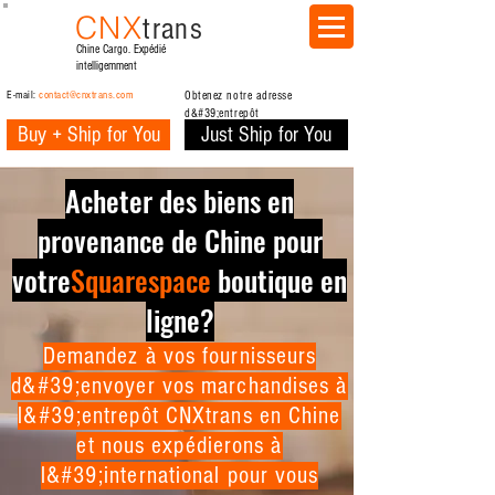
CNX
trans
Chine Cargo. Expédié
intelligemment
E-mail:
contact@cnxtrans.com
Obtenez notre adresse
d&#39;entrepôt
Buy + Ship for You
Just Ship for You
Acheter des biens en
provenance de Chine pour
votre
Squarespace
boutique en
ligne?
Demandez à vos fournisseurs
d&#39;envoyer vos marchandises à
l&#39;entrepôt CNXtrans en Chine
et nous expédierons à
l&#39;international pour vous