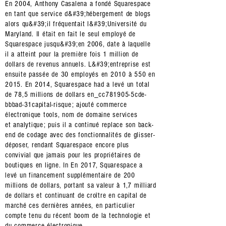
En 2004, Anthony Casalena a fondé Squarespace
en tant que service d&#39;hébergement de blogs
alors qu&#39;il fréquentait l&#39;Université du
Maryland. Il était en fait le seul employé de
Squarespace jusqu&#39;en 2006, date à laquelle
il a atteint pour la première fois 1 million de
dollars de revenus annuels. L&#39;entreprise est
ensuite passée de 30 employés en 2010 à 550 en
2015. En 2014, Squarespace had a levé un total
de 78,5 millions de dollars en_cc781905-5cde-
bbbad-31
capital-risque
; ajouté
commerce
électronique
tools,
nom de domaine
services
et
analytique
; puis il a continué replace son back-
end de codage avec des fonctionnalités de glisser-
déposer, rendant Squarespace encore plus
convivial que jamais pour les propriétaires de
boutiques en ligne. In En 2017, Squarespace a
levé un financement supplémentaire de 200
millions de dollars, portant sa valeur à 1,7 milliard
de dollars et continuant de croître en capital de
marché ces dernières années, en particulier
compte tenu du récent boom de la technologie et
du commerce électronique.