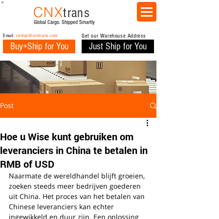
CNX
trans
Global Cargo. Shipped Smartly
Email:
contact@cnxtrans.com
Get our Warehouse Address
Buy+Ship for You
Just Ship for You
Post
Hoe u Wise kunt gebruiken om
leveranciers in China te betalen in
RMB of USD
Naarmate de wereldhandel blijft groeien, 
zoeken steeds meer bedrijven goederen 
uit China. Het proces van het betalen van 
Chinese leveranciers kan echter 
ingewikkeld en duur zijn. Een oplossing 