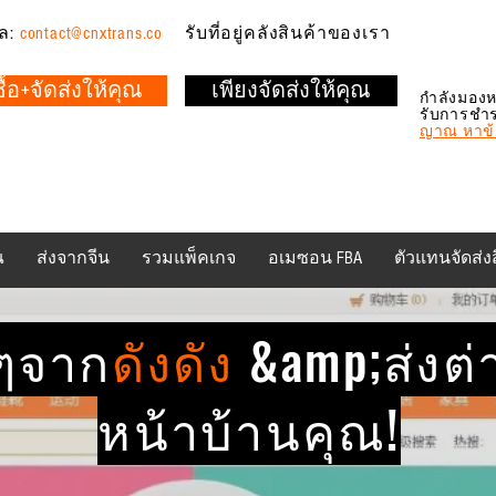
ล:
contact@cnxtrans.co
รับที่อยู่คลังสินค้าของเรา
ซื้อ+จัดส่งให้คุณ
เพียงจัดส่งให้คุณ
กำลังมองห
รับการชำ
ญาณ หาข้อ
ณ
ส่งจากจีน
รวมแพ็คเกจ
อเมซอน FBA
ตัวแทนจัดส่ง
ดๆจาก
ดังดัง
&amp;
ส่งต
หน้าบ้านคุณ!