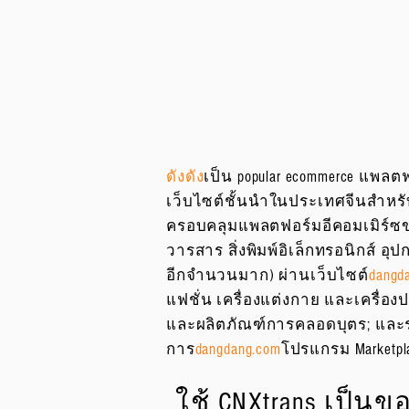
ดังดัง
เป็น popular ecommerce แพลต
เว็บไซต์ชั้นนำในประเทศจีนสำหรั
ครอบคลุมแพลตฟอร์มอีคอมเมิร์ซขายส
วารสาร สิ่งพิมพ์อิเล็กทรอนิกส์ อุป
อีกจำนวนมาก) ผ่านเว็บไซต์
dangd
แฟชั่น เครื่องแต่งกาย และเครื่
และผลิตภัณฑ์การคลอดบุตร; และรอ
การ
dangdang.com
โปรแกรม Marketpla
ใช้ CNXtrans เป็นข