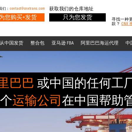
contact@cnxtrans.com
获取我们的仓库地址
我们：
为您购买+发货
只为您发货
寻找一种
款？
CNX
从中国发货
整合包
亚马逊 FBA
阿里巴巴海运代理
中
里巴巴
或中国的任何工
个
运输公司
在中国帮助