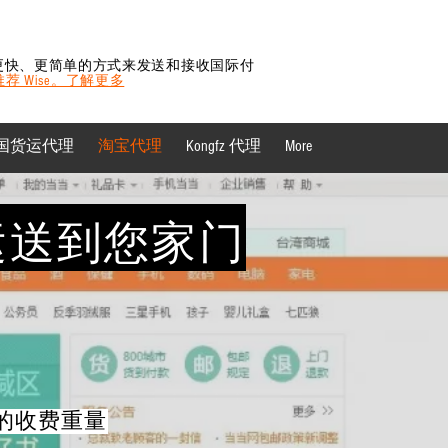
更快、更简单的方式来发送和接收国际付
 推荐 Wise。了解更多
国货运代理
淘宝代理
Kongfz 代理
More
运送到您家门
的收费重量