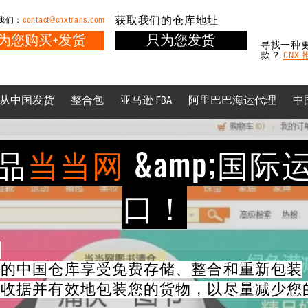
contact@cnxtrans.com
获取我们的仓库地址
我们：
为您购买+发货
只为您发货
寻找一种
款？
CNX
从中国发货
整合包
亚马逊 FBA
阿里巴巴海运代理
中
品
当当网
&amp;
国际
口！
务
们的中国仓库享受免费存储、整合和重新包装
的收据并有效地包装您的货物，以尽量减少您