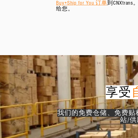
Buy+Ship for You 订单
到CNXtra
给您。
享受
我们的免费仓储、免费贴
站/