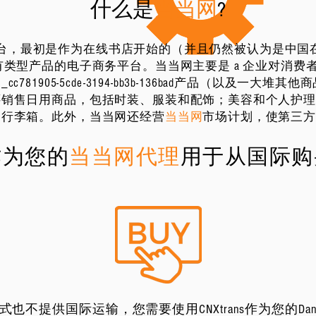
什么是
当当网
?
rce平台，最初是作为在线书店开始的（并且仍然被认为是
有类型产品的电子商务平台。当当网主要是 a 企业对消费
1905-5cde-3194-bb3b-136bad产品（以及一大堆其
还销售日用商品，包括时装、服装和配饰；美容和个人护
和行李箱。此外，当当网还经营
当当网
市场计划，使第三
 作为您的
当当网代理
用于从国际购
供国际运输，您需要使用CNXtrans作为您的Dangdang 