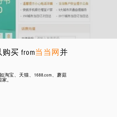
买 from
当当网
并
淘宝、天猫、1688.com、蘑菇
个国家。