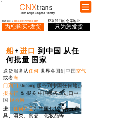
CNX
trans
China Cargo. Shipped Smartly
contact@cnxtrans.com
获取我们的仓库地址
联系我们：
为您购买+发货
只为您发货
船
+
进口
到中国
从任
何批量
国家
送货服务从
任何
世界各国到中国
空气
或者
海
门到门
shipping 服务到中国任何地点
报关行
＆ 报关
中国服务或进口中
国
经香港
进口
任何产品
到中国包括汽车、家
具、酒类、食品、化妆品等