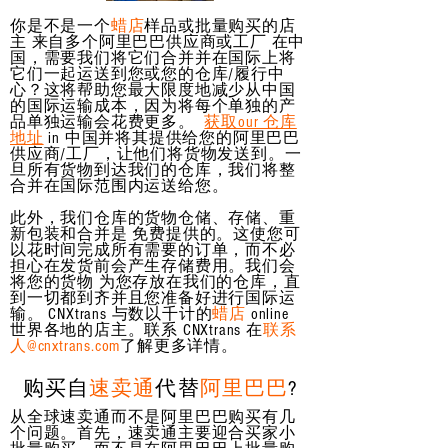
你是不是一个
蜡店
样品或批量购买的店
主 来自多个阿里巴巴供应商或工厂 在中
国，需要我们将它们合并并在国际上将
它们一起运送到您或您的仓库/履行中
心？这将帮助您最大限度地减少从中国
的国际运输成本，因为将每个单独的产
品单独运输会花费更多。
获取our 仓库
地址
in 中国并将其提供给您的阿里巴巴
供应商/工厂，让他们将货物发送到。一
旦所有货物到达我们的仓库，我们将整
合并在国际范围内运送给您。
此外，我们仓库的货物仓储、存储、重
新包装和合并是 免费提供的。这使您可
以花时间完成所有需要的订单，而不必
担心在发货前会产生存储费用。我们会
将您的货物 为您存放在我们的仓库，直
到一切都到齐并且您准备好进行国际运
输。 CNXtrans 与数以千计的
蜡店
online
世界各地的店主。联系 CNXtrans 在
联系
人@cnxtrans.com
了解更多详情。
购买自
速卖通
代替
阿里巴巴
?
从全球速卖通而不是阿里巴巴购买有几
个问题。首先，速卖通主要迎合买家小