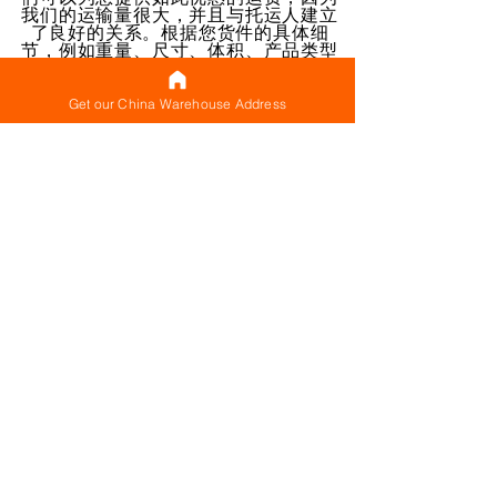
我们的运输量很大，并且与托运人建立
了良好的关系。根据您货件的具体细
节，例如重量、尺寸、体积、产品类型
和运往国家/地区，我们将为您提供最明
智、最经济的运输方式的建议。
Get our China Warehouse Address
立即获取我们的中国仓库地址
关于
CNX
trans（出口部）