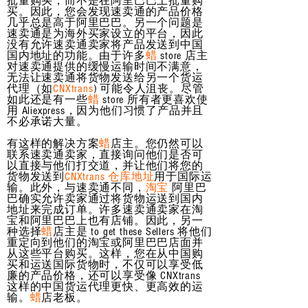
批量购买，而不是在阿里巴巴上批量购
买。因此，您会发现速卖通的产品价格
几乎总是高于阿里巴巴。另一个问题是
速卖通是为海外买家设立的平台，因此
没有允许速卖通卖家将产品发送到中国
国内地址的功能。由于许多
蜡
store 店主
对速卖通提供的缓慢运输时间不满意，
无法让速卖通将货物发送给另一个货运
代理（如
CNXtrans
) 可能令人沮丧。尽管
如此还是有一些
蜡
store 所有者更喜欢使
用 Aliexpress，因为他们习惯了产品并且
不必承诺大量。
有这样的解决方案
蜡
店主。您仍然可以
联系速卖通卖家，直接询问他们是否可
以直接与他们打交道，并让他们将您的
货物发送到
CNXtrans 仓库地址
用于国际运
输。此外，与速卖通不同，
淘宝
阿里巴
巴确实允许卖家通过将货物运送到国内
地址来完成订单。许多速卖通卖家在淘
宝和阿里巴巴上也有店铺。因此，另一
种选择
蜡
店主是 to get these Sellers 将他们
重定向到他们的淘宝或阿里巴巴店面并
从这些平台购买。这样，您在从中国购
买和运送国际货物时，不仅可以享受低
廉的产品价格，还可以享受像 CNXtrans
这样的中国货运代理更快、更高效的运
输。
蜡
店老板。