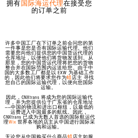
拥有
国际海运代理
在接受您
的订单之前
许多中国工厂在下订单之前会问您的第
一件事是您是否有国际运输代理。他们
需要您向他们提供您的中国货运代理的
仓库地址，以便他们将货物发送到。从
那里，您的中国货运代理将把您的货物
整合并在国际范围内运送给您。由于中
国的大多数工厂都是以 EXW 为基础工作
的，因此他们将要求您作为
蜡
店主 寻找
您自己的国际运输代理，以便向您国际
运输。
因此，CNXtrans 将成为您的国际运输代
理，并为您提供位于广东省的仓库地址
——中国的物流和进出口枢纽，以最低的
运费进入中国最多的航线。因此，
CNXtrans 已成为无数人首选的国际航运代
理
Wix
世界各地的店主从中国进行国际采
购和运输。
无论您从中国购买什么商品
蜡
店主如服