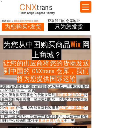
CNX
trans
China Cargo. Shipped Smartly
contact@cnxtrans.com
获取我们的仓库地址
联系我们：
为您购买+发货
只为您发货
为您从中国购买商品
Wix
网
上商城？
让您的供应商将您的货物发送
到中国的 CNXtrans 仓库，我们
将为您提供国际运输
为您的 提供整合和国际运输服务
从阿里巴巴和中国其他平
台上的供应商/工厂采购
让您的所有供应商将您的货物发送到
我们在中国的仓库
我
们会将您的所有货物一起运送到国际，以最大限度地降低
运输成本
享受
自由的
存储、整合和重新包装服务
我们的中国仓库
在
国际运输之前
我们可以运送给您、您在世界各地的客户、您在世界各地
的履行中心和仓库 或什至
亚马逊 FBA 仓库
全世界