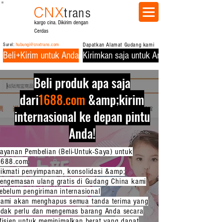
CNX
trans
kargo cina. Dikirim dengan
Cerdas
Surel:
hubungi@cnxtrans.com
Dapatkan Alamat Gudang kami
Beli+Kirim untuk Anda
Kirimkan saja untuk Anda
Beli produk apa saja
dari
1688.com
&amp;
kirim
internasional ke depan pintu
Anda!
ayanan Pembelian (Beli-Untuk-Saya) untuk
1688.com
ikmati penyimpanan, konsolidasi &amp;
engemasan ulang gratis di Gudang China kami
ebelum pengiriman internasional
ami akan menghapus semua tanda terima yang
idak perlu dan mengemas barang Anda secara
fisien untuk meminimalkan berat yang dapat