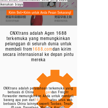
ikenakan biaya
Kirim Beli+Kirim untuk Anda Pesan Sekarang!
CNXtrans adalah Agen 1688
terkemuka yang memungkinkan
pelanggan di seluruh dunia untuk
membeli from
1688.com
dan kirim
secara internasional ke depan pintu
mereka
CNXtrans adalah perusahaan terkemuka yang
berbasis di China
1688 Agen
dan Freight
Forwarder memungkinkan Anda untuk membeli
barang apa pun dari
1688.com
atau situs web
berbasis China lainnya seperti Taobao, Tmall,
JD.com, Dangdang, Mogujie, Kongfz,