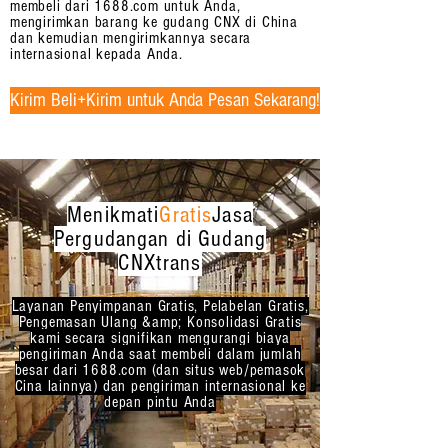
membeli dari 1688.com untuk Anda,
mengirimkan barang ke gudang CNX di China
dan kemudian mengirimkannya secara
internasional kepada Anda.
Kirim Beli+Kirim untuk Anda Pesan Sekarang!
Menikmati
Gratis
Jasa
Pergudangan di Gudang
CNXtrans
Layanan Penyimpanan Gratis, Pelabelan Gratis,
Pengemasan Ulang &amp; Konsolidasi Gratis
kami secara signifikan mengurangi biaya
pengiriman Anda saat membeli dalam jumlah
besar dari 1688.com (dan situs web/pemasok
Cina lainnya) dan pengiriman internasional ke
depan pintu Anda