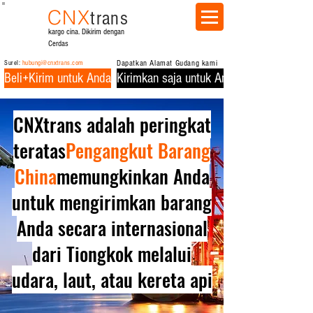
CNX
trans
kargo cina. Dikirim dengan
Cerdas
Surel:
hubungi@cnxtrans.com
Dapatkan Alamat Gudang kami
Beli+Kirim untuk Anda
Kirimkan saja untuk Anda
CNXtrans adalah peringkat
teratas
Pengangkut Barang
China
memungkinkan Anda
untuk mengirimkan barang
Anda secara internasional
dari Tiongkok melalui
udara, laut, atau kereta api