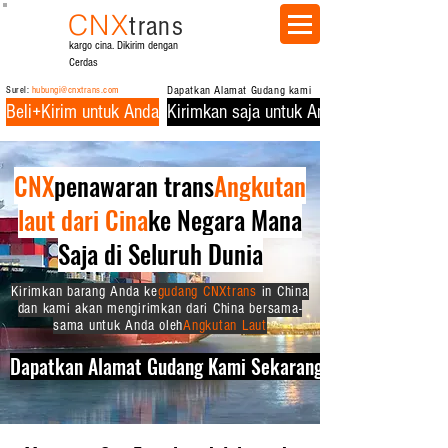
CNX
trans
kargo cina. Dikirim dengan
Cerdas
Surel:
hubungi@cnxtrans.com
Dapatkan Alamat Gudang kami
Beli+Kirim untuk Anda
Kirimkan saja untuk Anda
CNX
penawaran trans
Angkutan
laut dari Cina
ke Negara Mana
Saja di Seluruh Dunia
Kirimkan barang Anda ke
gudang CNXtrans
in China
dan kami akan mengirimkan dari China bersama-
sama untuk Anda oleh
Angkutan Laut
Dapatkan Alamat Gudang Kami Sekarang