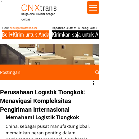
CNX
trans
kargo cina. Dikirim dengan
Cerdas
Surel:
hubungi@cnxtrans.com
Dapatkan Alamat Gudang kami
Beli+Kirim untuk Anda
Kirimkan saja untuk Anda
Postingan
Perusahaan Logistik Tiongkok:
Menavigasi Kompleksitas
Pengiriman Internasional
Memahami Logistik Tiongkok
China, sebagai pusat manufaktur global, 
memainkan peran penting dalam 