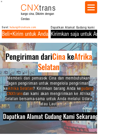
CNX
trans
kargo cina. Dikirim dengan
Cerdas
Surel:
hubungi@cnxtrans.com
Dapatkan Alamat Gudang kami
Beli+Kirim untuk Anda
Kirimkan saja untuk Anda
Pengiriman dari
Cina
ke
Afrika
Selatan
Membeli dari pemasok Cina dan membutuhkan
agen pengiriman untuk mengelola pengiriman
ke
Afrika Selatan
? Kirimkan barang Anda ke
gudang
CNXtrans
dan kami akan mengirimkan ke Afrika
Selatan bersama-sama untuk Anda melalui Udara
atau Laut
Dapatkan Alamat Gudang Kami Sekarang