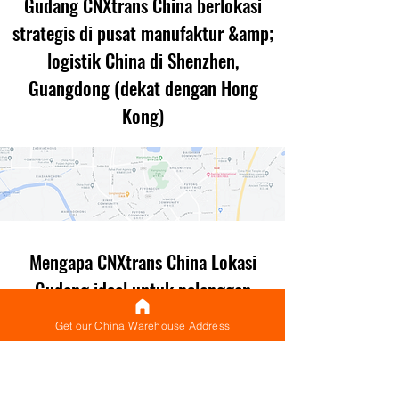
Gudang CNXtrans China berlokasi
strategis di pusat manufaktur &amp;
logistik China di Shenzhen,
Guangdong (dekat dengan Hong
Kong)
Mengapa CNXtrans China Lokasi
Gudang ideal untuk pelanggan
yang ingin mengirim secara
Get our China Warehouse Address
internasional dari China