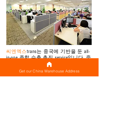
씨엔엑스
trans는 중국에 기반을 둔 all-
in-one 종합 수출 촉진 service입니다. 중
국에서 전세계 고객에게 구매, 물류,
배송 및 수출 솔루션을 제공합니다.
Get our China Warehouse Address
우리는 중국에서 전 세계 200개 이상
의 국가로 방문 및 방문 국제 배송을
제공합니다. 항공, 철도를 통한 배송
바다. 우리는 또한 구매를 제안합니다
(
나를 위해 구매
) Taobao, Tmall, 1688과
같은 웹사이트에서 구매에 도움이 필
요한 고객을 위한 서비스. JD.com,
Alibaba, Amazon.cn, Dangdang. Mi.com and
Kongfz를 국제 배송 전에 확인하십시
오. 중국에 있는 당사 창고는 주로 선
전, 광저우 및 상하이에 있습니다. 국