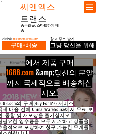
씨엔엑스
트랜스
중국화물. 스마트하게 배
송
이메일:
contact@cnxtrans.com
창고 주소 받기
구매+배송
그냥 당신을 위해 배송
에서 제품 구매
1688.com
&amp;
당신의 문앞
까지 국제적으로 배송하십
시오!
1688.com의 구매(Buy-For-Me) 서비스
국제 배송 전에 China Warehouse에서 무료 보
관, 통합 및 재포장을 즐기십시오.
불필요한 영수증을 모두 제거하고 상품을
효율적으로 포장하여 청구 가능한 무게를
최소화합니다.