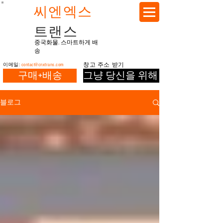
씨엔엑스
트랜스
중국화물. 스마트하게 배
송
이메일:
contact@cnxtrans.com
창고 주소 받기
구매+배송
그냥 당신을 위해 배송
블로그