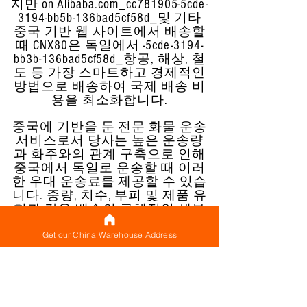
지만 on Alibaba.com_cc781905-5cde-
3194-bb5b-136bad5cf58d_및 기타
중국 기반 웹 사이트에서 배송할
때 CNX80은 독일에서 -5cde-3194-
bb3b-136bad5cf58d_항공, 해상, 철
도 등 가장 스마트하고 경제적인
방법으로 배송하여 국제 배송 비
용을 최소화합니다.
중국에 기반을 둔 전문 화물 운송
서비스로서 당사는 높은 운송량
과 화주와의 관계 구축으로 인해
중국에서 독일로 운송할 때 이러
한 우대 운송료를 제공할 수 있습
니다. 중량, 치수, 부피 및 제품 유
형과 같은 배송의 구체적인 세부
정보를 기반으로 중국에서 독일
Get our China Warehouse Address
까지 배송을 관리하는 가장 현명
하고 경제적인 방법에 대해 조언
해 드립니다.
지금 창고 주소 받기