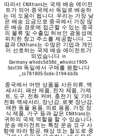
따라서 CNXtrans는 국제 배송 에이전
트가 되어 중국에서 독일로 배송하
는 데 도움이 됩니다. 우리는 가장 낮
은 배송 요금으로 중국에서 가장 많
은 배송 경로에 접근할 수 있는 중국
의 물류 및 수출입 허브인 광동성에
위치한 창고 주소를 제공합니다. 그
결과 CNXtrans는 수많은 기업과 개인
이 선호하는 국제 배송 에이전트가
되었습니다.
in
Germany whodc5d58d_whodcc1905-
5dcf30 독일에서 구매를 원합니다
_cc781905-5cde-3194-bb3b
중국에서 어떤 상품을 사든
의류, 액
세서리, 패션 제품, 전자 제품, 가제
트, 도구, 전화 커버, 충전기 및 기타
전화 액세서리, 장난감, 로봇 장난감,
애완 동물 용품, 의료 용품, 가정 장
식 제품, 가구 등과 같은 CNXtrans는
귀하의 국제 역할을 할 수 있습니다.
운송 에이전트는 특정 운송 요구 사
항에 따라 항공, 해상 또는 철도로 중