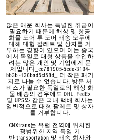
많은 해운 회사는 특별한 취급이
필요하기 때문에 해상 및 항공
화물 도어 투 도어 배송 모두에
대해 대형 팔레트 및 상자를 거
부하는 경향이 있으며 이는 중국
에서 독일로 대형 상품을 수입하
려는 많은 개인 및 기업에게 문
제입니다_cc781905-5cde-3194-
bb3b -136bad5cf58d_ 더 작은 패키
지로 나눌 수 없습니다. 방문 서
비스가 필요한 독일로의 해상 화
물 배송의 경우에도 DHL, FedEx
및 UPS와 같은 국내 택배 회사는
일반적으로 대형 팔레트 및 상자
를 거부합니다.
CNXtrans는 유럽 전역에 위치한
광범위한 지역 독일 기
반 transportation 및 배송 회사와