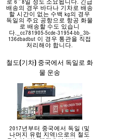
로 6~8일 정도 소요됩니다. 긴급
배송의 경우 바다나 기차로 배송
할 시간이 없는 수백 kg의 경우
독일의 주요 공항으로 항공 화물
로 배송할 수도 있습니
다._cc781905-5cde-31954-bb_3b-
136dbadbut 이 경우 통관을 직접
처리해야 합니다.
철도(기차) 중국에서 독일로 화
물 운송
2017년부터 중국에서 독일 (및
나머지 유럽 지역)으로의 철도