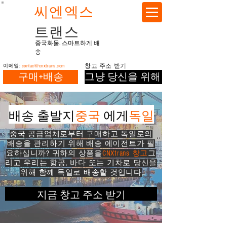
씨엔엑스
트랜스
중국화물. 스마트하게 배
송
이메일:
contact@cnxtrans.com
창고 주소 받기
구매+배송
그냥 당신을 위해 배송
배송 출발지
중국
에게
독일
중국 공급업체로부터 구매하고 독일로의
배송을 관리하기 위해 배송 에이전트가 필
요하십니까? 귀하의 상품을
CNXtrans 창고
그
리고 우리는 항공, 바다 또는 기차로 당신을
위해 함께 독일로 배송할 것입니다
지금 창고 주소 받기