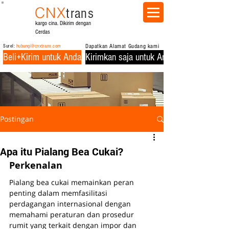
CNX
trans
kargo cina. Dikirim dengan
Cerdas
Surel:
hubungi@cnxtrans.com
Dapatkan Alamat Gudang kami
Beli+Kirim untuk Anda
Kirimkan saja untuk Anda
Postingan
Apa itu Pialang Bea Cukai?
Perkenalan
Pialang bea cukai memainkan peran 
penting dalam memfasilitasi 
perdagangan internasional dengan 
memahami peraturan dan prosedur 
rumit yang terkait dengan impor dan 