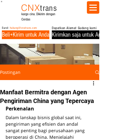
CNX
trans
kargo cina. Dikirim dengan
Cerdas
Surel:
hubungi@cnxtrans.com
Dapatkan Alamat Gudang kami
Beli+Kirim untuk Anda
Kirimkan saja untuk Anda
Postingan
Manfaat Bermitra dengan Agen
Pengiriman China yang Tepercaya
Perkenalan
Dalam lanskap bisnis global saat ini, 
pengiriman yang efisien dan andal 
sangat penting bagi perusahaan yang 
beroperasi di China. Menjelajahi 