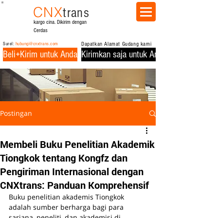
CNX
trans
kargo cina. Dikirim dengan
Cerdas
Surel:
hubungi@cnxtrans.com
Dapatkan Alamat Gudang kami
Beli+Kirim untuk Anda
Kirimkan saja untuk Anda
Postingan
Membeli Buku Penelitian Akademik
Tiongkok tentang Kongfz dan
Pengiriman Internasional dengan
CNXtrans: Panduan Komprehensif
Buku penelitian akademis Tiongkok 
adalah sumber berharga bagi para 
sarjana, peneliti, dan akademisi di 